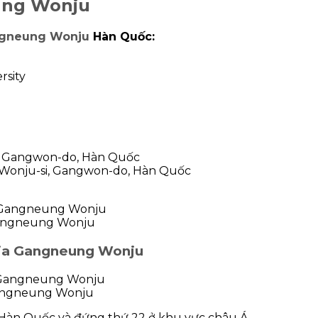
ung Wonju
ngneung Wonju
Hàn Quốc:
rsity
i, Gangwon-do, Hàn Quốc
Wonju-si, Gangwon-do, Hàn Quốc
Gangneung Wonju
gia Gangneung Wonju
Gangneung Wonju
i Hàn Quốc và đứng thứ 22 ở khu vực châu Á.