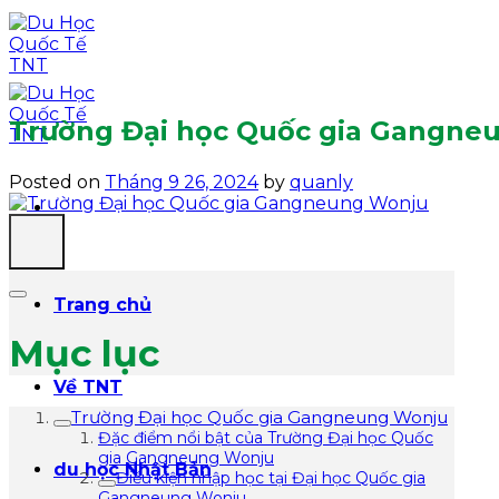
Skip
to
content
Trường Đại học Quốc gia Gang
Posted on
Tháng 9 26, 2024
by
quanly
Trang chủ
Mục lục
Về TNT
Trường Đại học Quốc gia Gangneung Wonju
Đặc điểm nổi bật của Trường Đại học Quốc
gia Gangneung Wonju
du học Nhật Bản
Điều kiện nhập học tại Đại học Quốc gia
Gangneung Wonju