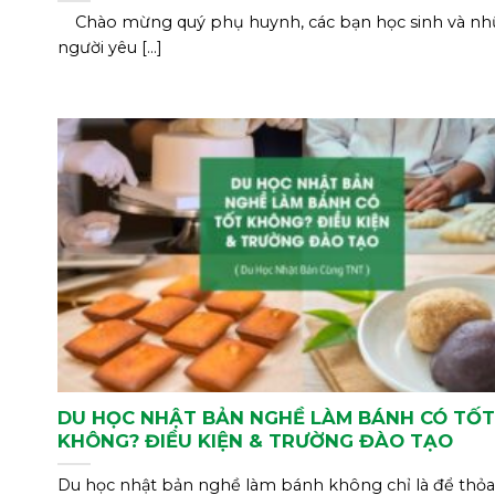
Chào mừng quý phụ huynh, các bạn học sinh và n
người yêu [...]
DU HỌC NHẬT BẢN NGHỀ LÀM BÁNH CÓ TỐT
KHÔNG? ĐIỀU KIỆN & TRƯỜNG ĐÀO TẠO
Du học nhật bản nghề làm bánh không chỉ là để thỏ