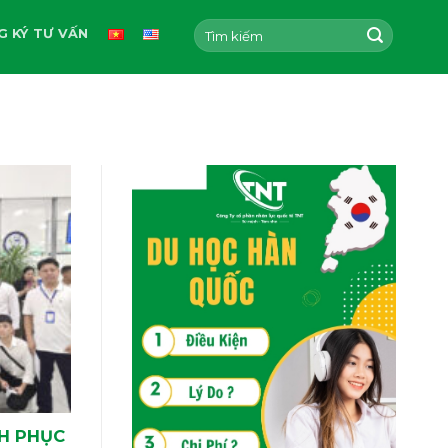
G KÝ TƯ VẤN
NH PHỤC