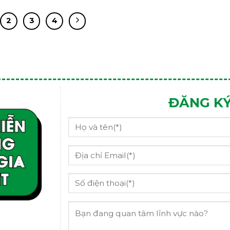
2
3
4
ĐĂNG KÝ