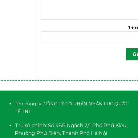
1 +
Tên công ty: CÔNG TY CỔ PHẦN NHÂN LỰC QUỐC
TẾ TNT
Trụ sở chính: Số 48B Ngách 2/1 Phố Phú Kiều,
Phường Phú Diễn, Thành Phố Hà Nội