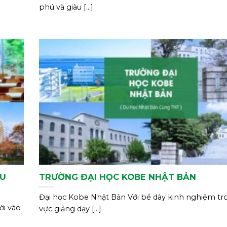
phú và giàu [...]
ẦU
TRƯỜNG ĐẠI HỌC KOBE NHẬT BẢN
Đại học Kobe Nhật Bản Với bề dày kinh nghiệm tr
ời vào
vực giảng dạy [...]