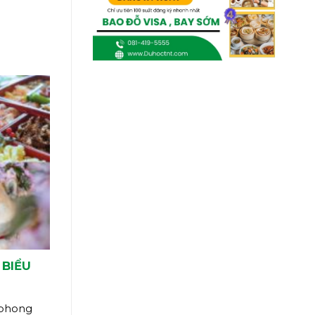
 BIỂU
 phong