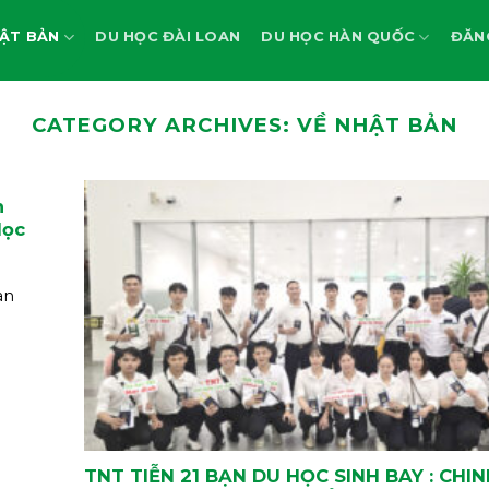
ẬT BẢN
DU HỌC ĐÀI LOAN
DU HỌC HÀN QUỐC
ĐĂN
CATEGORY ARCHIVES:
VỀ NHẬT BẢN
n
Học
an
TNT TIỄN 21 BẠN DU HỌC SINH BAY : CHI