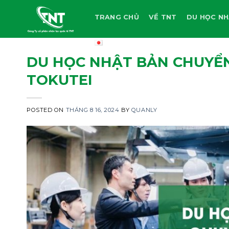
Skip
TRANG CHỦ
VỀ TNT
DU HỌC NH
to
content
DU HỌC NHẬT BẢN CHUYỂN
TOKUTEI
POSTED ON
THÁNG 8 16, 2024
BY
QUANLY