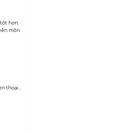
tốt hơn.
uyên môn.
ện thoại…