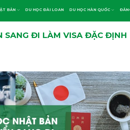
ẬT BẢN
DU HỌC ĐÀI LOAN
DU HỌC HÀN QUỐC
ĐĂN
 SANG ĐI LÀM VISA ĐẶC ĐỊNH