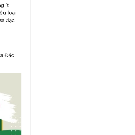
g ít
ểu loại
sa đặc
sa Đặc