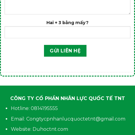
Hai + 3 bằng mấy?
CÔNG TY CỔ PHẦN NHÂN LỰC QUỐC TẾ TNT
Hotline: 0814195555
Email: Congtycpnhanlucquoctetnt@gmail.com
Website: Duhoctnt.com