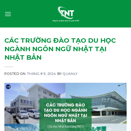
Skip
to
content
CÁC TRƯỜNG ĐÀO TẠO DU HỌC
NGÀNH NGÔN NGỮ NHẬT TẠI
NHẬT BẢN
POSTED ON
THÁNG 8 9, 2024
BY
QUANLY