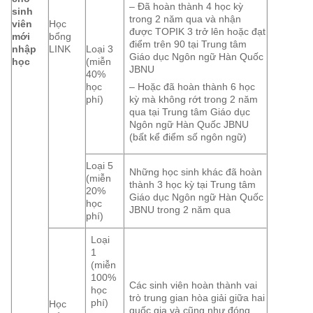
– Đã hoàn thành 4 học kỳ
sinh
trong 2 năm qua và nhận
viên
Học
được TOPIK 3 trở lên hoặc đạt
mới
bổng
điểm trên 90 tại Trung tâm
nhập
LINK
Loại 3
Giáo dục Ngôn ngữ Hàn Quốc
học
(miễn
JBNU
40%
học
– Hoặc đã hoàn thành 6 học
phí)
kỳ mà không rớt trong 2 năm
qua tại Trung tâm Giáo dục
Ngôn ngữ Hàn Quốc JBNU
(bất kể điểm số ngôn ngữ)
Loại 5
Những học sinh khác đã hoàn
(miễn
thành 3 học kỳ tại Trung tâm
20%
Giáo dục Ngôn ngữ Hàn Quốc
học
JBNU trong 2 năm qua
phí)
Loại
1
(miễn
100%
Các sinh viên hoàn thành vai
học
trò trung gian hòa giải giữa hai
phí)
Học
quốc gia và cũng như đóng