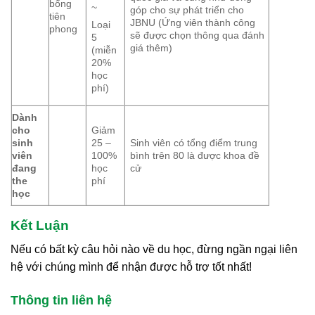
bổng
~
góp cho sự phát triển cho
tiên
JBNU (Ứng viên thành công
Loại
phong
sẽ được chọn thông qua đánh
5
giá thêm)
(miễn
20%
học
phí)
Dành
cho
Giảm
sinh
25 –
Sinh viên có tổng điểm trung
viên
100%
bình trên 80 là được khoa đề
đang
học
cử
the
phí
học
Kết Luận
Nếu có bất kỳ câu hỏi nào về du học, đừng ngần ngại liên
hệ với chúng mình để nhận được hỗ trợ tốt nhất!
Thông tin liên hệ