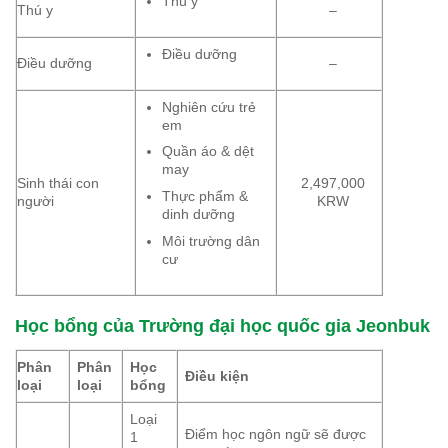
Thú y
Thú y
–
Điều dưỡng
Điều dưỡng
–
Nghiên cứu trẻ
em
Quần áo & dệt
may
Sinh thái con
2,497,000
Thực phẩm &
người
KRW
dinh dưỡng
Môi trường dân
cư
Học bổng
của Trường
đại học quốc gia Jeonbuk
Phân
Phân
Học
Điều kiện
loại
loại
bổng
Loại
Điểm học ngôn ngữ sẽ được
1