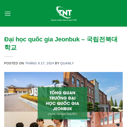
Skip
to
content
Đại học quốc gia Jeonbuk – 국립전북대
학교
POSTED ON
THÁNG 9 27, 2024
BY
QUANLY