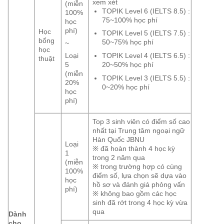
xem xét
(miễn
TOPIK Level 6 (IELTS 8.5) :
100%
75~100% học phí
học
phí)
Học
TOPIK Level 5 (IELTS 7.5) :
bổng
50~75% học phí
~
học
TOPIK Level 4 (IELTS 6.5) :
Loại
thuật
20~50% học phí
5
(miễn
TOPIK Level 3 (IELTS 5.5) :
20%
0~20% học phí
học
phí)
Top 3 sinh viên có điểm số cao
nhất tại Trung tâm ngoại ngữ
Hàn Quốc JBNU
Loại
※ đã hoàn thành 4 học kỳ
1
trong 2 năm qua
(miễn
※ trong trường hợp có cùng
100%
điểm số, lựa chọn sẽ dựa vào
học
hồ sơ và đánh giá phỏng vấn
phí)
※ không bao gồm các học
sinh đã rớt trong 4 học kỳ vừa
qua
Dành
cho